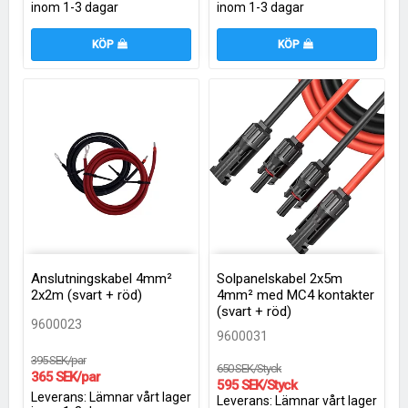
inom 1-3 dagar
inom 1-3 dagar
KÖP
KÖP
Anslutningskabel 4mm²
Solpanelskabel 2x5m
2x2m (svart + röd)
4mm² med MC4 kontakter
(svart + röd)
9600023
9600031
395 SEK/par
650 SEK/Styck
365 SEK/par
595 SEK/Styck
Leverans:
Lämnar vårt lager
Leverans:
Lämnar vårt lager