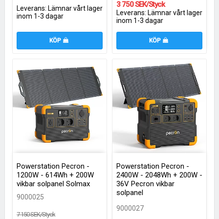
3 750 SEK/Styck
Leverans:
Lämnar vårt lager
Leverans:
Lämnar vårt lager
inom 1-3 dagar
inom 1-3 dagar
KÖP
KÖP
Powerstation Pecron -
Powerstation Pecron -
1200W - 614Wh + 200W
2400W - 2048Wh + 200W -
vikbar solpanel Solmax
36V Pecron vikbar
solpanel
9000025
9000027
7 150 SEK/Styck