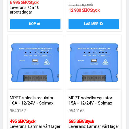
6 995 SEK/Styck
15 750 SEK/Styck
Leverans:
C:a 10
12 900 SEK/Styck
arbetsdagar
LÄS MER
KÖP
MPPT solcellsregulator
MPPT solcellsregulator
10A - 12/24V - Solmax
15A - 12/24V - Solmax
9540167
9540168
495 SEK/Styck
585 SEK/Styck
Leverans:
Lämnar vårt lager
Leverans:
Lämnar vårt lager