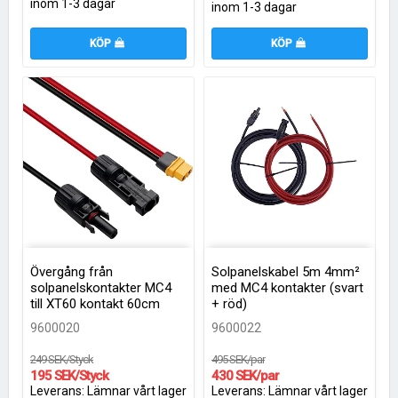
inom 1-3 dagar
inom 1-3 dagar
KÖP
KÖP
Övergång från
Solpanelskabel 5m 4mm²
solpanelskontakter MC4
med MC4 kontakter (svart
till XT60 kontakt 60cm
+ röd)
9600020
9600022
249 SEK/Styck
495 SEK/par
195 SEK/Styck
430 SEK/par
Leverans:
Lämnar vårt lager
Leverans:
Lämnar vårt lager