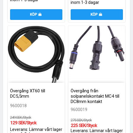
inom 1-3 dagar
KÖP
KÖP
Övergång XT60 till
Övergång från
DC5,5mm
solpanelskontakt MC4 till
DC8mm kontakt
9600018
9600019
249 SEK/Styck
275 SEK/Styck
129 SEK/Styck
225 SEK/Styck
Leverans:
Lämnar vårt lager
Leverans:
Lämnar vårt lager