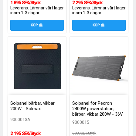
1 895 SEK/Styck
2 295 SEK/Styck
Leverans:
Lämnar vårt lager
Leverans:
Lämnar vårt lager
inom 1-3 dagar
inom 1-3 dagar
KÖP
KÖP
Solpanel bärbar, vikbar
Solpanel för Pecron
200W - Solmax
2400W powerstation,
bärbar, vikbar 200W - 36V
9000013A
9000015
2 195 SEK/Styck
5 999 SEK/Styck