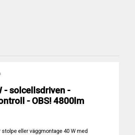
m
- solcellsdriven -
kontroll - OBS! 4800lm
ör stolpe eller väggmontage 40 W med