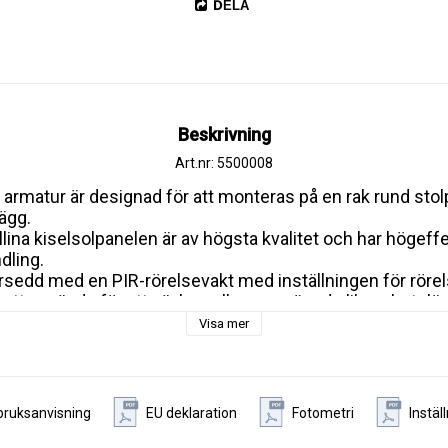
DELA
Beskrivning
Art.nr: 5500008
armatur är designad för att monteras på en rak rund stolp
gg. 

ina kiselsolpanelen är av högsta kvalitet och har högeffek
ling. 

rsedd med en PIR-rörelsevakt med inställningen för rörel
l att används för att växla mellan en mängd olika arbetsläg
Visa mer
ralvit) 

120lm/W

men

90 st.

bruksanvisning
EU deklaration
Fotometri
Instäl
6 meter
