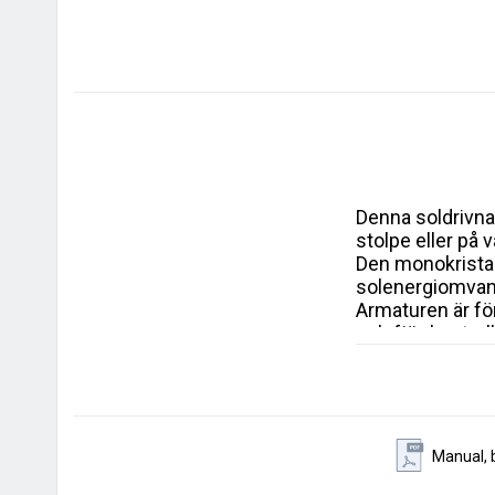
Denna soldrivna 
stolpe eller på vä
Den monokristall
solenergiomvand
Armaturen är fö
och fjärrkontrol
Data:
Ljusfärg: 4000K (neut
Ljusstyrka (lm/W): 
Ljusstyrka: 4800 lu
LED-chip: SMD2835 - 
Manual, 
RA: >= 80

Installationshöjd: 3-