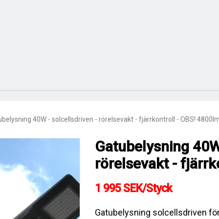
belysning 40W - solcellsdriven - rörelsevakt - fjärrkontroll - OBS! 4800l
Gatubelysning 40W 
rörelsevakt - fjärr
1 995 SEK/Styck
Gatubelysning solcellsdriven f