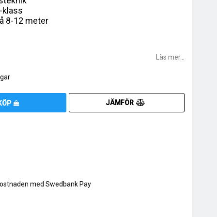
lsteknik
-klass
på 8-12 meter
Läs mer...
agar
JÄMFÖR
KÖP
p kostnaden med Swedbank Pay