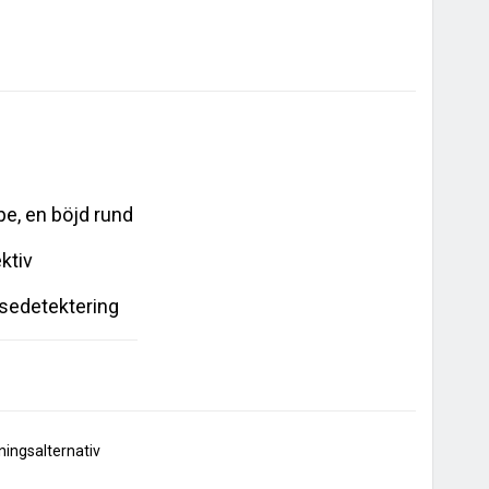
e, en böjd rund 
tiv 
sedetektering 
en. 
lningsalternativ