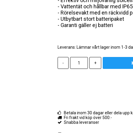
- Effektiv och miljövänlig solcel
- Vattentät och hållbar med IP65
- Rörelsevakt med en räckvidd 
- Utbytbart stort batteripaket
- Garanti gäller ej batteri
Leverans:
Lämnar vårt lager inom 1-3 d
-
+
Betala inom 30 dagar eller dela up
Fri frakt vid köp över 500:-
Snabba leveranser