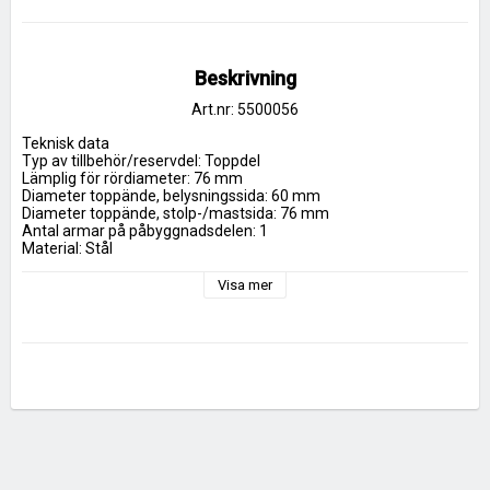
Beskrivning
Art.nr: 5500056
Teknisk data

Typ av tillbehör/reservdel: Toppdel

Lämplig för rördiameter: 76 mm

Diameter toppände, belysningssida: 60 mm

Diameter toppände, stolp-/mastsida: 76 mm

Antal armar på påbyggnadsdelen: 1

Material: Stål

Ytskydd: Pulverlackerad
Visa mer