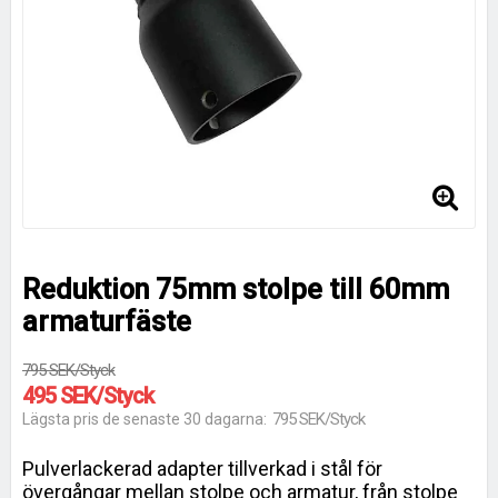
Reduktion 75mm stolpe till 60mm
armaturfäste
795 SEK/Styck
495 SEK/Styck
795 SEK/Styck
Lägsta pris de senaste 30 dagarna
Pulverlackerad adapter tillverkad i stål för
övergångar mellan stolpe och armatur, från stolpe